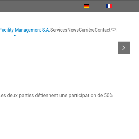
acility Management S.A.
Services
News
Carrière
Contact
s deux parties détiennent une participation de 50%