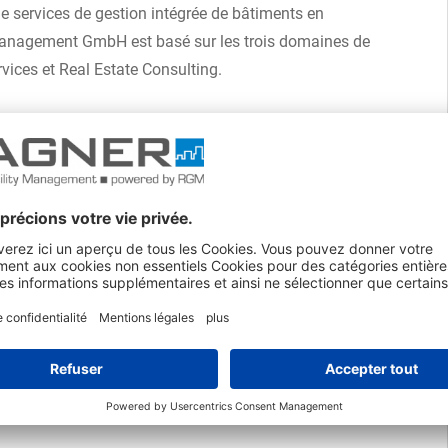
ne services de gestion intégrée de bâtiments en
Management GmbH est basé sur les trois domaines de
vices et Real Estate Consulting.
timents à caractère technique
nt (TGM/IGM), Industrial Services et Real Estate
os
vices techniques liés au bâtiment.